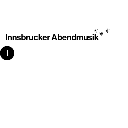
Von 1726 bis 1741 veröffentlichte Johann Sebastian
Bach unter dem Titel
Clavierübung
(was für ein