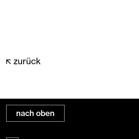
Tickets
22
Mai
zurück
nach oben