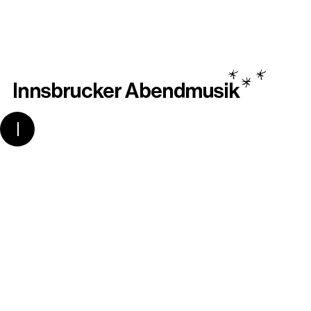
In dieser Konzertsaison zieht es uns gleich
zweimal in südlichere Gefilde: Auch die
Orgeltagesfahrt führt uns in unser Nachbarland
Italien, genauer gesagt in den frühlingshaften